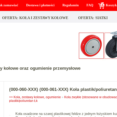
ak zamawiać
Dostawa i płatności
Regulamin
FAQ
Koszyk
OFERTA: KOŁA I ZESTAWY KOŁOWE
OFERTA: SIATKI
wy kołowe oraz ogumienie przemysłowe
(000-060-XXX) (000-061-XXX) Koła plastik/poliuretan
>> Koła, zestawy kołowe, ogumienie
»
Koła zwykłe (stosowane w obudowac
plastik/poliuretan Łk
Koła osadzone na szarej plastikowej feldze z jednym łożyskiem 