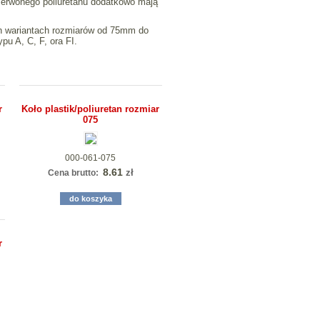
zerwonego poliuretanu dodatkowo mają
ech wariantach rozmiarów od 75mm do
u A, C, F, ora FI.
r
Koło plastik/poliuretan rozmiar
075
000-061-075
8.61
zł
Cena brutto:
do koszyka
r