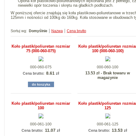
Opona kół plastikowo-poliuretanowych wykonana jest z pełnego, c
niewielki opór toczenia i skrętu na gładkich podłożach.
W poniższej ofercie znajdują się koła plastikowo-poliuretanowe w trz
125mm i nośności od 100kg do 160kg. Koła stosowane w obudowach typ
Sortuj wg:
Domyślnie
Nazwa
Cena brutto
Koło plastik/poliuretan rozmiar
Koło plastik/poliuretan rozmia
75 (000-060-075)
100 (000-060-100)
000-060-075
000-060-100
8.61
13.53 zł - Brak towaru w
zł
Cena brutto:
magazynie
do koszyka
Koło plastik/poliuretan rozmiar
Koło plastik/poliuretan rozmia
100
125
000-061-100
000-061-125
11.07
13.53
zł
zł
Cena brutto:
Cena brutto: