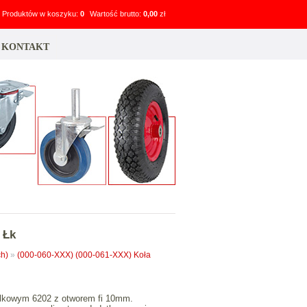
Produktów w koszyku:
0
Wartość brutto:
0,00
zł
KONTAKT
 Łk
h)
»
(000-060-XXX) (000-061-XXX) Koła
kulkowym 6202 z otworem fi 10mm.