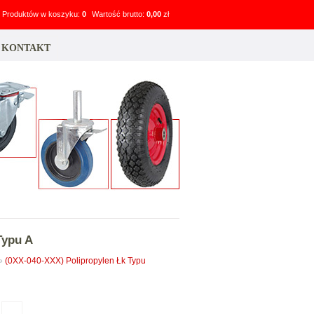
Produktów w koszyku:
0
Wartość brutto:
0,00
zł
KONTAKT
Typu A
»
(0XX-040-XXX) Polipropylen Łk Typu