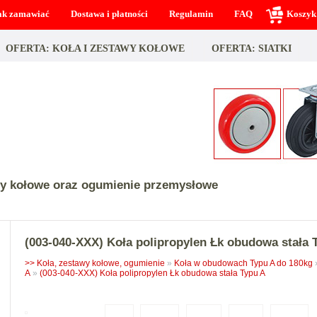
ak zamawiać
Dostawa i płatności
Regulamin
FAQ
Koszyk
OFERTA: KOŁA I ZESTAWY KOŁOWE
OFERTA: SIATKI
wy kołowe oraz ogumienie przemysłowe
(003-040-XXX) Koła polipropylen Łk obudowa stała 
>> Koła, zestawy kołowe, ogumienie
»
Koła w obudowach Typu A do 180kg
A
»
(003-040-XXX) Koła polipropylen Łk obudowa stała Typu A