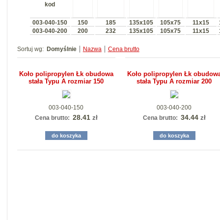
kod
003-040-150
150
185
135x105
105x75
11x15
003-040-200
200
232
135x105
105x75
11x15
Sortuj wg:
Domyślnie
Nazwa
Cena brutto
Koło polipropylen Łk obudowa
Koło polipropylen Łk obudow
stała Typu A rozmiar 150
stała Typu A rozmiar 200
003-040-150
003-040-200
28.41
34.44
zł
zł
Cena brutto:
Cena brutto:
do koszyka
do koszyka