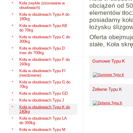
Koła zwykłe (stosowane w
obciążeń od 5
obudowach)
elementów tłoc
Koła w obudowach Typu A do
posiadamy koła
180kg
Koła w obudowach Typu AB
łożysku ślizgo
do 70kg
Oferta obejmuj
Koła w obudowach Typu C do
300kg
stałe, Koła skr
Koła w obudowach Typu D
max do 700kg
Koła w obudowach Typu F do
Gumowe Typu K
160kg
Koła w obudowach Typu FI
(nierdzewne)
Koła w obudowach Typu G do
70kg
Żeliwne Typu K
Koła w obudowach Typu GD
Koła w obudowach Typu J
Koła w obudowach Typu K do
140kg
Koła w obudowach Typu LA
do 300kg
Koła w obudowach Typu M