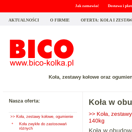
Jak zamawiać
Dostawa i płat
AKTUALNOŚCI
O FIRMIE
OFERTA: KOŁA I ZEST
Koła, zestawy kołowe oraz ogumie
Nasza oferta:
Koła w ob
>> Koła, zestawy
>> Koła, zestawy kołowe, ogumienie
140kg
Koła zwykłe do zastosowań
różnych
Koła w obudowa