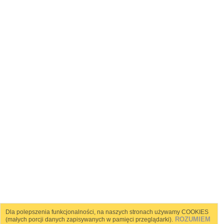
Dla polepszenia funkcjonalności, na naszych stronach używamy COOKIES
ROZUMIEM
(małych porcji danych zapisywanych w pamięci przeglądarki).