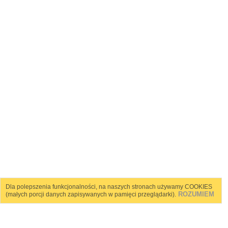
Dla polepszenia funkcjonalności, na naszych stronach używamy COOKIES
ROZUMIEM
(małych porcji danych zapisywanych w pamięci przeglądarki).