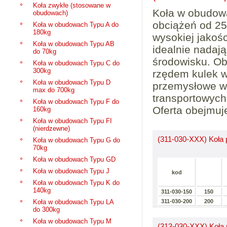
Koła zwykłe (stosowane w
Koła w obudowa
obudowach)
obciążeń od 2
Koła w obudowach Typu A do
180kg
wysokiej jakoś
Koła w obudowach Typu AB
idealnie nadaj
do 70kg
środowisku. O
Koła w obudowach Typu C do
300kg
rzędem kulek w
Koła w obudowach Typu D
przemysłowe w 
max do 700kg
transportowych
Koła w obudowach Typu F do
Oferta obejmuj
160kg
Koła w obudowach Typu FI
(nierdzewne)
(311-030-XXX) Koła 
Koła w obudowach Typu G do
70kg
Koła w obudowach Typu GD
Koła w obudowach Typu J
kod
Koła w obudowach Typu K do
140kg
311-030-150
150
Koła w obudowach Typu LA
311-030-200
200
do 300kg
Koła w obudowach Typu M
(313-030-XXX) Koła 