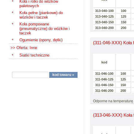
Koła i rolki do wózków
paletowych
313-040-100
100
Koła pełne (piankowe) do
313-040-125
125
wózków i taczek
313-040-150
150
Koła pompowane
313-040-200
200
(pneumatyczne) do wózków i
taczek
Ogumienie (opony, dętki)
(311-046-XXX) Koła 
>> Oferta: Inne
Siatki techniczne
kod
311-046-100
100
311-046-125
125
311-046-150
150
311-046-200
200
Odporne na temperaturę 
(313-046-XXX) Koła 