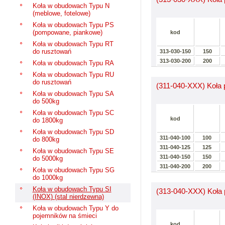
Koła w obudowach Typu N
(meblowe, fotelowe)
Koła w obudowach Typu PS
(pompowane, piankowe)
kod
Koła w obudowach Typu RT
do rusztowań
313-030-150
150
313-030-200
200
Koła w obudowach Typu RA
Koła w obudowach Typu RU
do rusztowań
(311-040-XXX) Koła 
Koła w obudowach Typu SA
do 500kg
Koła w obudowach Typu SC
kod
do 1800kg
Koła w obudowach Typu SD
311-040-100
100
do 800kg
311-040-125
125
Koła w obudowach Typu SE
311-040-150
150
do 5000kg
311-040-200
200
Koła w obudowach Typu SG
do 1000kg
Koła w obudowach Typu SI
(313-040-XXX) Koła 
(INOX) (stal nierdzewna)
Koła w obudowach Typu Y do
pojemników na śmieci
kod