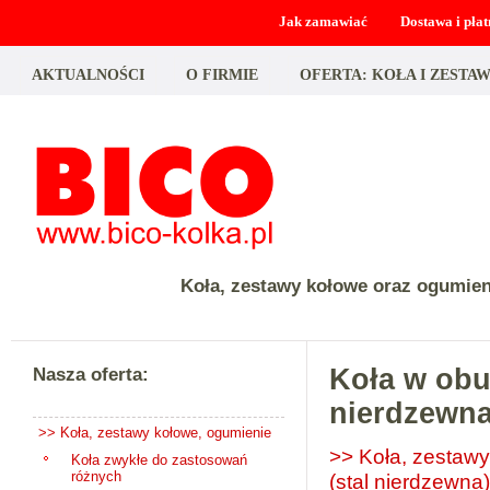
Jak zamawiać
Dostawa i płat
AKTUALNOŚCI
O FIRMIE
OFERTA: KOŁA I ZEST
Koła, zestawy kołowe oraz ogumie
Nasza oferta:
Koła w obu
nierdzewna
>> Koła, zestawy kołowe, ogumienie
>> Koła, zestawy
Koła zwykłe do zastosowań
różnych
(stal nierdzewna)