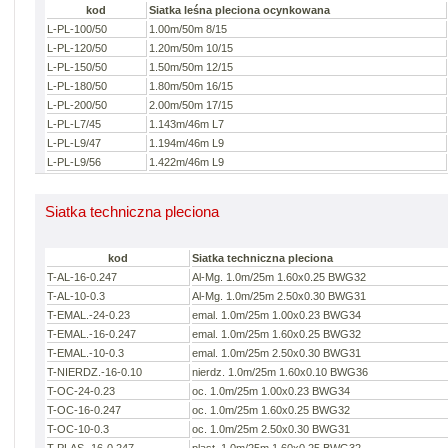
kod
Siatka leśna pleciona ocynkowana
L-PL-100/50
1.00m/50m 8/15
L-PL-120/50
1.20m/50m 10/15
L-PL-150/50
1.50m/50m 12/15
L-PL-180/50
1.80m/50m 16/15
L-PL-200/50
2.00m/50m 17/15
L-PL-L7/45
1.143m/46m L7
L-PL-L9/47
1.194m/46m L9
L-PL-L9/56
1.422m/46m L9
Siatka techniczna pleciona
kod
Siatka techniczna pleciona
T-AL-16-0.247
Al-Mg. 1.0m/25m 1.60x0.25 BWG32
T-AL-10-0.3
Al-Mg. 1.0m/25m 2.50x0.30 BWG31
T-EMAL.-24-0.23
emal. 1.0m/25m 1.00x0.23 BWG34
T-EMAL.-16-0.247
emal. 1.0m/25m 1.60x0.25 BWG32
T-EMAL.-10-0.3
emal. 1.0m/25m 2.50x0.30 BWG31
T-NIERDZ.-16-0.10
nierdz. 1.0m/25m 1.60x0.10 BWG36
T-OC-24-0.23
oc. 1.0m/25m 1.00x0.23 BWG34
T-OC-16-0.247
oc. 1.0m/25m 1.60x0.25 BWG32
T-OC-10-0.3
oc. 1.0m/25m 2.50x0.30 BWG31