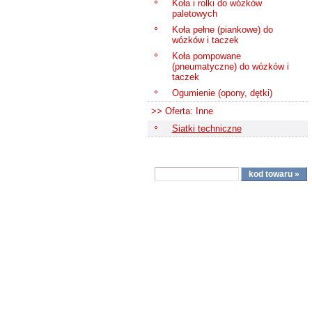
Koła i rolki do wózków
paletowych
Koła pełne (piankowe) do
wózków i taczek
Koła pompowane
(pneumatyczne) do wózków i
taczek
Ogumienie (opony, dętki)
>> Oferta: Inne
Siatki techniczne