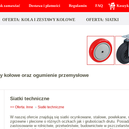
ak zamawiać
Dostawa i płatności
Regulamin
FAQ
Koszyk
OFERTA: KOŁA I ZESTAWY KOŁOWE
OFERTA: SIATKI
wy kołowe oraz ogumienie przemysłowe
Siatki techniczne
>> Oferta: Inne
»
Siatki techniczne
W naszej ofercie znajdują się siatki ocynkowane, stalowe, powlekane, 
zgrzewne i plecione o różnych oczkach jak i grubościach drutu. Posiad
zastosowanie w rolnictwie, przetwórstwie, budownictwie w pszczelarstw