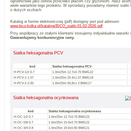
ogrodnictwie jako osłona przeciwko płazom czy gryzoniom. Nasz asor
wiele wariantów tego produktu. W sprzedaży posiadamy również siatki
o dużych oczkach.
Katalog w formie elektronicznej (pdf) dostępny jest pod adresem:
www.bico-kolka.pl/katalogi/BICO_siatki-01-02-2026.pdf
Przy współpracy ze stałymi klientami stosujemy indywidualne warunki 
Gwarantujemy konkurencyjne ceny.
Siatka heksagonalna PCV
kod
Siatka heksagonalna PCV
H-PCV-1/2-0.7
1.0m/25m 12.7x0.70 BWG22
H-PCV-1-1.07
1.0m/25m 25.4x1.07 BWG19
H-PCV-2-2.00
1.0m/25m 50,8x1.3 BWG17
Siatka heksagonalna ocynkowana
kod
Siatka heksagonalna ocynkowana
H-OC-1/2-0.7
1.0m/25m 12.7x0.70 BWG22
H-OC-5/8-0.7
1.0m/25m 15.6x0.70 BWG22
H-OC-3/4-0.8
1.0m/25m 19.0x0.80 BWG21