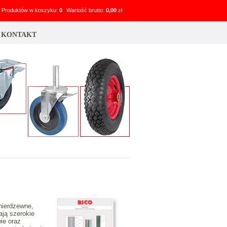
Produktów w koszyku:
0
Wartość brutto:
0,00
zł
KONTAKT
nierdzewne,
ają szerokie
ie oraz