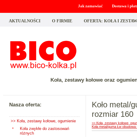
Jak zamawiać
Dostawa i płat
AKTUALNOŚCI
O FIRMIE
OFERTA: KOŁA I ZEST
Koła, zestawy kołowe oraz ogumie
Koło metal/
Nasza oferta:
rozmiar 160
>> Koła, zestawy kołowe, ogumienie
>> Koła, zestawy kołowe, ogu
Koła metal/guma Łw obudowa 
Koła zwykłe do zastosowań
różnych