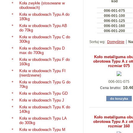
kod
Koła zwykłe (stosowane w
obudowach)
006-001-075
Koła w obudowach Typu A do
006-001-100
180kg
006-001-125
Koła w obudowach Typu AB
006-001-160
do 70kg
006-001-200
Koła w obudowach Typu C do
300kg
Sortuj wg:
Domyślnie
Na
Koła w obudowach Typu D
max do 700kg
Koło metal/guma ob
Koła w obudowach Typu F do
obrotowa Typu A z o
160kg
rozmiar 075
Koła w obudowach Typu FI
(nierdzewne)
006-001-075
Koła w obudowach Typu G do
70kg
10.4
Cena brutto:
Koła w obudowach Typu GD
do koszyka
Koła w obudowach Typu J
Koła w obudowach Typu K do
140kg
Koło metal/guma ob
Koła w obudowach Typu LA
obrotowa Typu A z o
do 300kg
rozmiar 160
Koła w obudowach Typu M