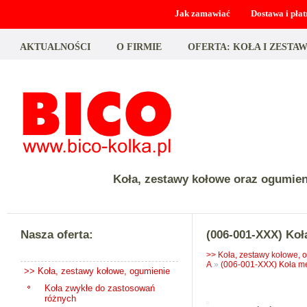
Jak zamawiać
Dostawa i płat
AKTUALNOŚCI
O FIRMIE
OFERTA: KOŁA I ZEST
Koła, zestawy kołowe oraz ogumie
Nasza oferta:
(006-001-XXX) Ko
>> Koła, zestawy kołowe, 
A
»
(006-001-XXX) Koła m
>> Koła, zestawy kołowe, ogumienie
Koła zwykłe do zastosowań
różnych