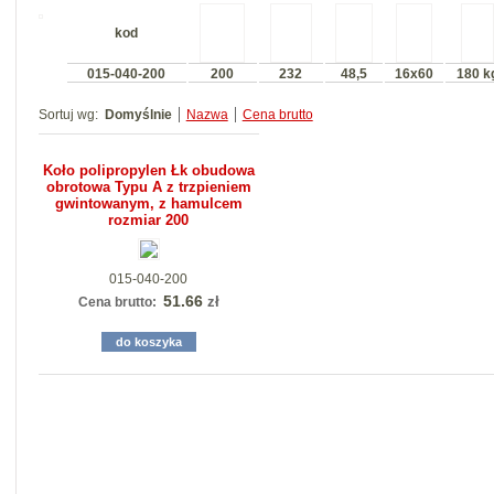
kod
015-040-200
200
232
48,5
16x60
180 k
Sortuj wg:
Domyślnie
Nazwa
Cena brutto
Koło polipropylen Łk obudowa
obrotowa Typu A z trzpieniem
gwintowanym, z hamulcem
rozmiar 200
015-040-200
51.66
zł
Cena brutto:
do koszyka