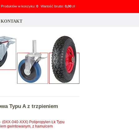
Produktów w koszyku:
0
Wartość brutto:
0,00
zł
KONTAKT
owa Typu A z trzpieniem
»
(0XX-040-XXX) Polipropylen Łk Typu
eniem gwintowanym, z hamulcem