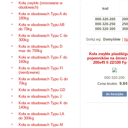
Koła zwykłe (stosowane w
obudowach)
kod
Koła w obudowach Typu A do
180kg
000-320-200
200
000-320-250
250
Koła w obudowach Typu AB
do 70kg
000-320-300
300
Koła w obudowach Typu C do
Sortuj wg:
Domyślnie
N
300kg
Koła w obudowach Typu D
max do 700kg
Koła zwykłe plastik/
Koła w obudowach Typu F do
pojemników na śmieci
160kg
200x45 fi 22/100 Fp
Koła w obudowach Typu FI
(nierdzewne)
000-320-200
Koła w obudowach Typu G do
70kg
9.84
Cena brutto:
Koła w obudowach Typu GD
do koszyka
Koła w obudowach Typu J
Koła w obudowach Typu K do
140kg
Koła w obudowach Typu LA
do 300kg
Koła w obudowach Typu M